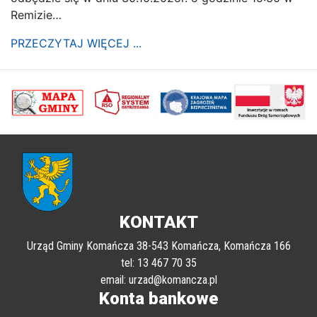
Remizie…
PRZECZYTAJ WIĘCEJ ...
poprzednii
Nastę
KONTAKT
Urząd Gminy Komańcza 38-543 Komańcza, Komańcza 166
tel: 13 467 70 35
email: urzad@komancza.pl
Konta bankowe