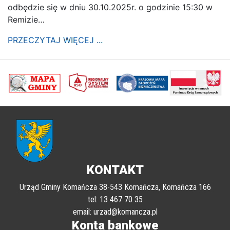
odbędzie się w dniu 30.10.2025r. o godzinie 15:30 w
Remizie…
PRZECZYTAJ WIĘCEJ ...
poprzednii
Nastę
KONTAKT
Urząd Gminy Komańcza 38-543 Komańcza, Komańcza 166
tel: 13 467 70 35
email: urzad@komancza.pl