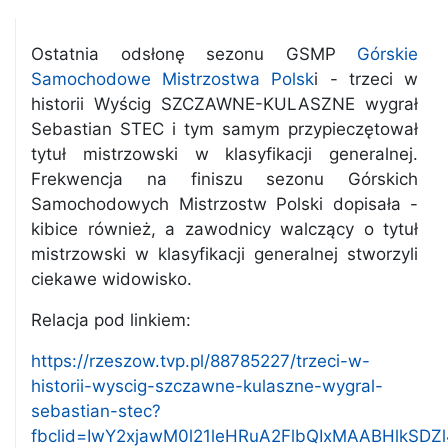
Ostatnia odsłonę sezonu GSMP
Górskie
Samochodowe Mistrzostwa Polsk
i - trzeci w
historii Wyścig SZCZAWNE-KULASZNE wygrał
Sebastian STEC i tym samym przypieczętował
tytuł mistrzowski w klasyfikacji generalnej.
Frekwencja na finiszu sezonu Górskich
Samochodowych Mistrzostw Polski dopisała -
kibice również, a zawodnicy walczący o tytuł
mistrzowski w klasyfikacji generalnej stworzyli
ciekawe widowisko.
Relacja pod linkiem:
https://rzeszow.tvp.pl/88785227/trzeci-w-
historii-wyscig-szczawne-kulaszne-wygral-
sebastian-stec?
fbclid=IwY2xjawM0l21leHRuA2FlbQIxMAABHlkSDZ