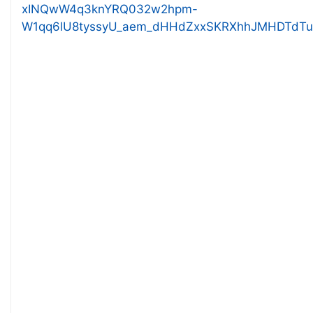
xINQwW4q3knYRQ032w2hpm-
W1qq6lU8tyssyU_aem_dHHdZxxSKRXhhJMHDTdTu