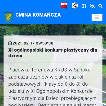
GMINA KOMAŃCZA
.
2021-02-17 09:58:38
XI ogólnopolski konkurs plastyczny dla
dzieci
Placówka Terenowa KRUS w Sanoku
zaprasza uczniów wiejskich szkół
podstawowych (klasy od 0 do 8) do
udziału w XI Ogólnopolskim Konkursie
Plastycznym dla Dzieci przebiegającym
pod hasłem: „Bezpiecznie na wsi mamy