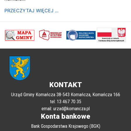
PRZECZYTAJ WIĘCEJ ...
poprzednii
Nastę
KONTAKT
Urząd Gminy Komańcza 38-543 Komańcza, Komańcza 166
tel: 13 467 70 35
email: urzad@komancza.pl
Konta bankowe
Bank Gospodarstwa Krajowego (BGK)