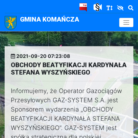
GMINA KOMAŃCZA
.
2021-09-20 07:23:08
OBCHODY BEATYFIKACJI KARDYNAŁA
STEFANA WYSZYŃSKIEGO
Informujemy, że Operator Gazociągów
Przesyłowych GAZ-SYSTEM S.A. jest
Sponsorem wydarzenia „OBCHODY
BEATYFIKACJI KARDYNAŁA STEFANA
WYSZYŃSKIEGO”. GAZ-SYSTEM jest
spółką strategiczną dla polskiej