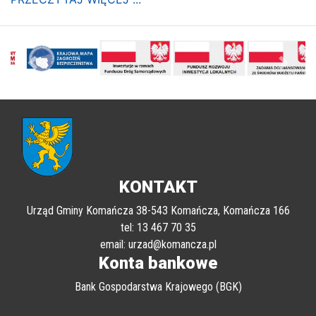
poprzednii
Nastę
KONTAKT
Urząd Gminy Komańcza 38-543 Komańcza, Komańcza 166
tel: 13 467 70 35
email: urzad@komancza.pl
Konta bankowe
Bank Gospodarstwa Krajowego (BGK)