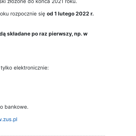
oski złożone do końca 2021 roku.
oku rozpocznie się
od 1 lutego 2022 r.
dą składane po raz pierwszy, np. w
ylko elektronicznie:
to bankowe.
.zus.pl