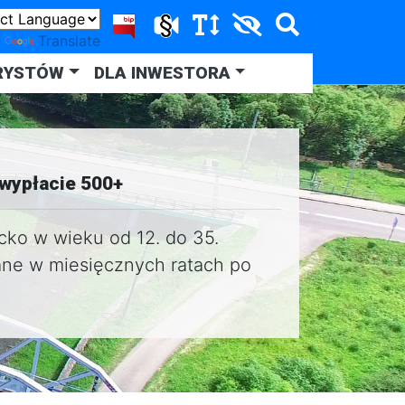
y
Translate
RYSTÓW
DLA INWESTORA
 wypłacie 500+
ecko w wieku od 12. do 35.
ane w miesięcznych ratach po