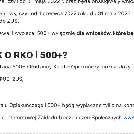
ne, czyli do 31 maja 2022 r. oraz będą obsługiwały wni
iowy, czyli od 1 czerwca 2022 roku do 31 maja 2023 r
 do ZUS.
nawał i wypłacał 500+ wyłącznie
dla wniosków, które bę
O RKO i 500+?
na 500+ i Rodzinny Kapitał Opiekuńczy można złożyć t
(PUE) ZUS,
ału Opiekuńczego i 500+ będą wypłacane tylko na kon
onie internetowej Zakładu Ubezpieczeń Społecznych
www