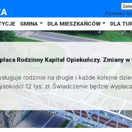
ZA
Powered b
TYCJE
GMINA
DLA MIESZKAŃCÓW
DLA TU
płaca Rodzinny Kapitał Opiekuńczy. Zmiany w
sługuje rodzinie na drugie i każde kolejne dzi
sokości 12 tys. zł. Świadczenie będzie wypłac