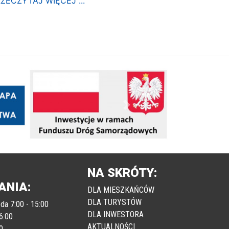
ZECZYTAJ WIĘCEJ ...
Następny
NA SKRÓTY:
ANIA:
DLA MIESZKAŃCÓW
DLA TURYSTÓW
da 7:00 - 15:00
DLA INWESTORA
6:00
AKTUALNOŚCI
0