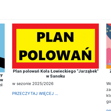
Plan polowań Koła Łowieckiego "Jarząbek"
ny
w Sanoku
 w
w sezonie 2025/2026
Wó
ci
za
PRZECZYTAJ WIĘCEJ ...
kt
go