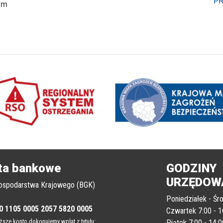
PR
ym
ta bankowe
GODZINY
URZĘDOW
ospodarstwa Krajowego (BGK)
Poniedziałek - Śro
0 1105 0005 2057 5820 0005
Czwartek 7:00 - 1
sze konto dokonujemy wpłat z tytułu:
Piątek 7:00 - 14:0