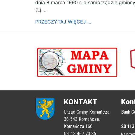
dnia 8 marca 1990 r. o samorządzie gminn
(t.j.…
PRZECZYTAJ WIĘCEJ ...
poprzednii
KONTAKT
Kon
Urząd Gminy Komańcza
Bank G
38-543 Komańcza,
Komańcza 166
20 113
tel: 13 467 70 35
Na powyż