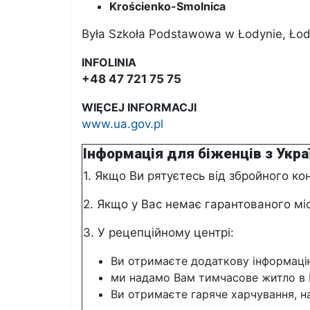
Krościenko-Smolnica
Była Szkoła Podstawowa w Łodynie, Łod
INFOLINIA
+48 47 721 75 75
WIĘCEJ INFORMACJI
www.ua.gov.pl
Інформація для біженців з Укра
1. Якщо Ви рятуєтесь від збройного кон
2. Якщо у Вас немає гарантованого мі
3. У рецепційному центрі:
Ви отримаєте додаткову інформаці
ми надамо Вам тимчасове житло в 
Ви отримаєте гаряче харчування, на