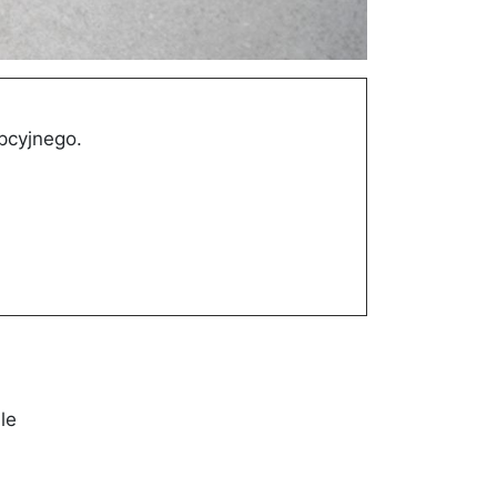
pcyjnego.
le