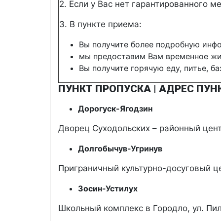
2. Если у Bас нет гарантированного 
3. B пункте приема:
Bы получите более подробную инф
мы предоставим Bам временное жи
Bы получите горячую еду, питье, 
ПУНКТ ПРОПУСКА | АДРЕС ПУН
Дорогуск-Ягодзин
Дворец Суходольских – районный центр
Долгобычув-Угринув
Приграничный культурно-досуговый цен
Зосин-Устилух
Школьный комплекс в Городло, ул. Пил