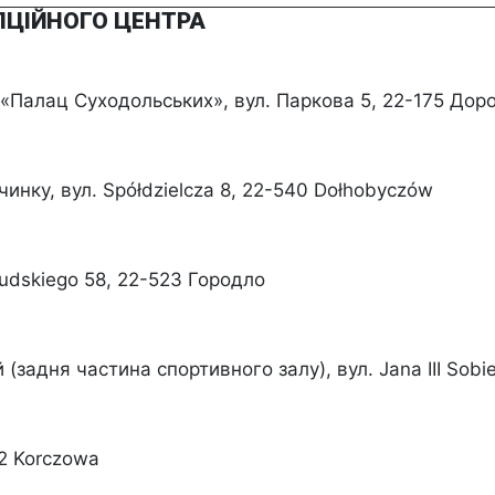
ЕПЦІЙНОГО ЦЕНТРА
 «Палац Суходольських», вул. Паркова 5, 22-175 Дор
инку, вул. Spółdzielcza 8, 22-540 Dołhobyczów
sudskiego 58, 22-523 Городло
(задня частина спортивного залу), вул. Jana III Sobi
52 Korczowa