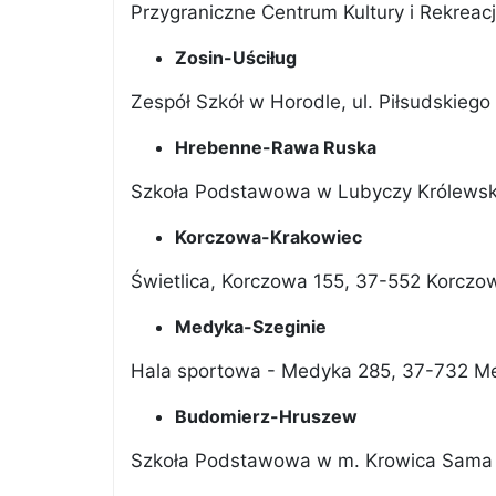
Przygraniczne Centrum Kultury i Rekreacj
Zosin-Uściług
Zespół Szkół w Horodle, ul. Piłsudskieg
Hrebenne-Rawa Ruska
Szkoła Podstawowa w Lubyczy Królewskiej
Korczowa-Krakowiec
Świetlica, Korczowa 155, 37-552 Korczo
Medyka-Szeginie
Hala sportowa - Medyka 285, 37-732 M
Budomierz-Hruszew
Szkoła Podstawowa w m. Krowica Sama