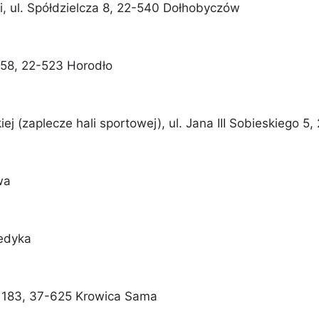
i, ul. Spółdzielcza 8, 22-540 Dołhobyczów
o 58, 22-523 Horodło
 (zaplecze hali sportowej), ul. Jana III Sobieskiego 
wa
edyka
 183, 37-625 Krowica Sama