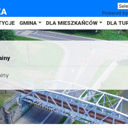
ZA
Powered b
TYCJE
GMINA
DLA MIESZKAŃCÓW
DLA TU
ainy
ainy