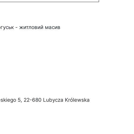
огуськ - житловий масив
eskiego 5, 22-680 Lubycza Królewska