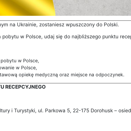
jnym na Ukrainie, zostaniesz wpuszczony do Polski.
 pobytu w Polsce, udaj się do najbliższego punktu rece
 pobytu w Polsce,
wanie w Polsce,
dstawową opiekę medyczną oraz miejsce na odpoczynek.
KTU RECEPCYJNEGO
ury i Turystyki, ul. Parkowa 5, 22-175 Dorohusk – osied