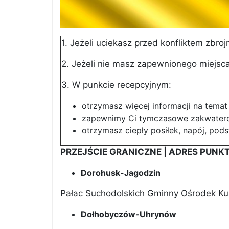
1. Jeżeli uciekasz przed konfliktem zbro
2. Jeżeli nie masz zapewnionego miejsca
3. W punkcie recepcyjnym:
otrzymasz więcej informacji na temat
zapewnimy Ci tymczasowe zakwatero
otrzymasz ciepły posiłek, napój, po
PRZEJŚCIE GRANICZNE | ADRES PUN
Dorohusk-Jagodzin
Pałac Suchodolskich Gminny Ośrodek Kult
Dołhobyczów-Uhrynów