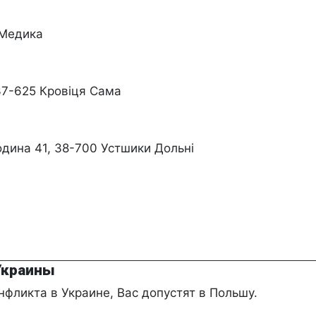
 Медика
37-625 Кровіця Сама
дина 41, 38-700 Устшики Дольні
Украины
нфликта в Украине, Bас допустят в Польшу.