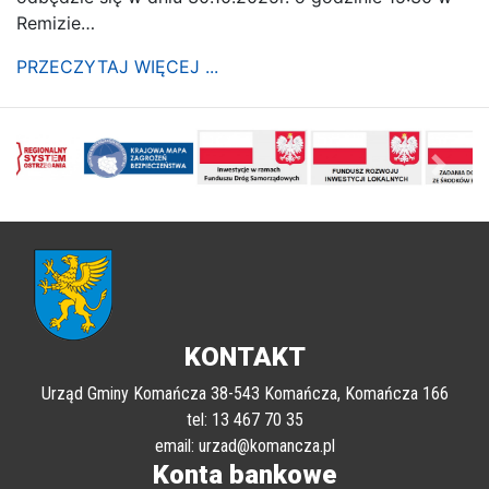
Remizie…
PRZECZYTAJ WIĘCEJ ...
poprzednii
Nastę
KONTAKT
Urząd Gminy Komańcza 38-543 Komańcza, Komańcza 166
tel: 13 467 70 35
email: urzad@komancza.pl
Konta bankowe