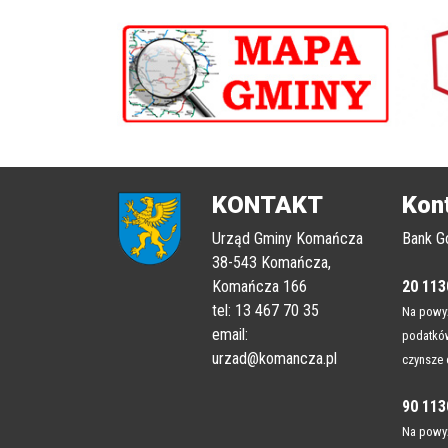
poprzednii
KONTAKT
Kon
Urząd Gminy Komańcza
Bank G
38-543 Komańcza,
Komańcza 166
20 113
tel: 13 467 70 35
Na powyż
email:
podatków
urzad@komancza.pl
czynsze 
90 113
Na powyż