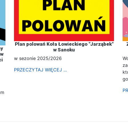
Plan polowań Koła Łowieckiego "Jarząbek"
ny
w Sanoku
 w
w sezonie 2025/2026
Wó
ci
za
PRZECZYTAJ WIĘCEJ ...
kt
go
PR
ym