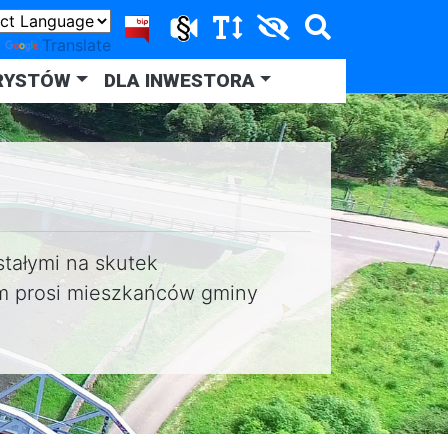
y
Translate
RYSTÓW
DLA INWESTORA
tałymi na skutek
m prosi mieszkańców gminy