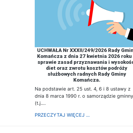
UCHWAŁA Nr XXXII/249/2026 Rady Gmi
Komańcza z dnia 27 kwietnia 2026 roku
sprawie zasad przyznawania i wysokoś
diet oraz zwrotu kosztów podróży
służbowych radnych Rady Gminy
Komańcza.
Na podstawie art. 25 ust. 4, 6 i 8 ustawy z
dnia 8 marca 1990 r. o samorządzie gminn
(t.j.…
PRZECZYTAJ WIĘCEJ ...