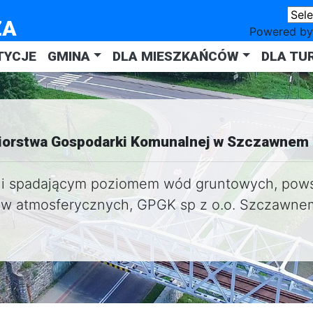
ZA
Powered b
TYCJE
GMINA
DLA MIESZKAŃCÓW
DLA TU
iorstwa Gospodarki Komunalnej w Szczawnem
 i spadającym poziomem wód gruntowych, pows
dów atmosferycznych, GPGK sp z o.o. Szczawne