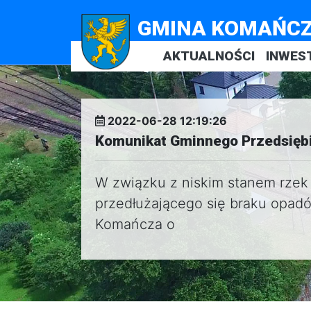
GMINA KOMAŃC
AKTUALNOŚCI
INWES
2022-06-28 12:19:26
Komunikat Gminnego Przedsięb
W związku z niskim stanem rzek
przedłużającego się braku opa
Komańcza o