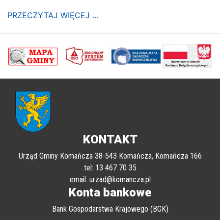
PRZECZYTAJ WIĘCEJ ...
poprzednii
Nastę
KONTAKT
Urząd Gminy Komańcza 38-543 Komańcza, Komańcza 166
tel: 13 467 70 35
email: urzad@komancza.pl
Konta bankowe
Bank Gospodarstwa Krajowego (BGK)