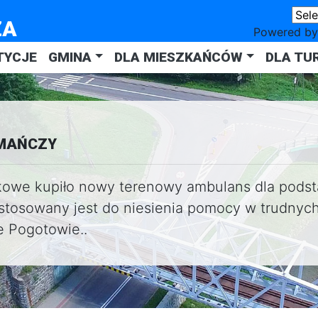
ZA
Powered b
TYCJE
GMINA
DLA MIESZKAŃCÓW
DLA TU
KOMAŃCZY
owe kupiło nowy terenowy ambulans dla podsta
osowany jest do niesienia pomocy w trudnych
e Pogotowie..