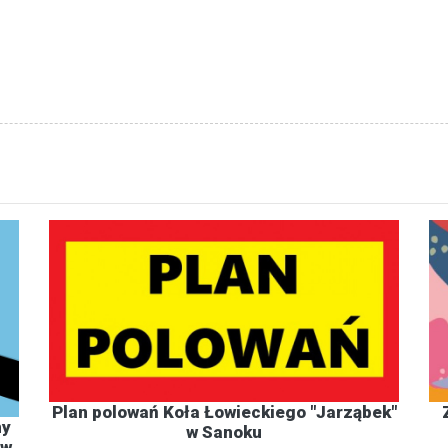
Plan polowań Koła Łowieckiego "Jarząbek"
ny
w Sanoku
 w