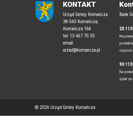
KONTAKT
Kon
Urząd Gminy Komańcza
Bank G
38-543 Komańcza,
Komańcza 166
20 113
tel: 13 467 70 35
Na powyż
email:
podatków
urzad@komancza.pl
czynsze 
90 113
Na powyż
opłat za
© 2026 Urząd Gminy Komańcza