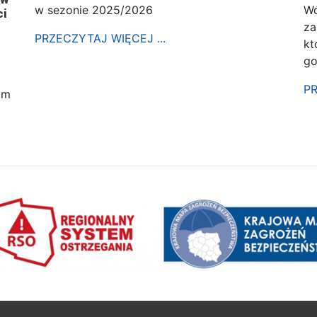
w sezonie 2025/2026
Wó
ci
za
PRZECZYTAJ WIĘCEJ ...
kt
go
PR
ym