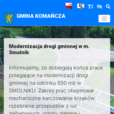
GMINA KOMAŃCZA
.
Modernizacja drogi gminnej w m.
Smolnik
Informujemy, że dobiegają końca prace
polegające na modernizacji drogi
gminnej na odcinku 650 mb w
SMOLNIKU. Zakres prac obejmował
mechaniczne karczowanie krzaków,
rozebranie przepustów z rur
żelbetowych, roboty ziemne i