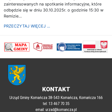
zainteresowanych na spotkanie informacyjne, które
odbędzie się w dniu 30.10.2025r. o godzinie 15:30 w
Remizie…
PRZECZYTAJ WIĘCEJ ...
poprzednii
Nastę
KONTAKT
Urząd Gminy Komańcza 38-543 Komańcza, Komańcza 166
tel: 13 467 70 35