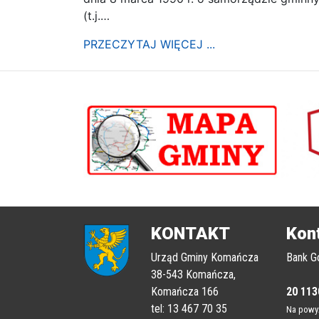
(t.j.…
PRZECZYTAJ WIĘCEJ ...
poprzednii
KONTAKT
Kon
Urząd Gminy Komańcza
Bank G
38-543 Komańcza,
Komańcza 166
20 113
tel: 13 467 70 35
Na powyż