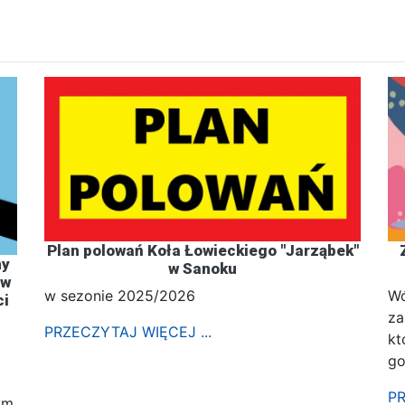
Plan polowań Koła Łowieckiego "Jarząbek"
ny
w Sanoku
 w
w sezonie 2025/2026
Wó
ci
za
PRZECZYTAJ WIĘCEJ ...
kt
go
PR
ym