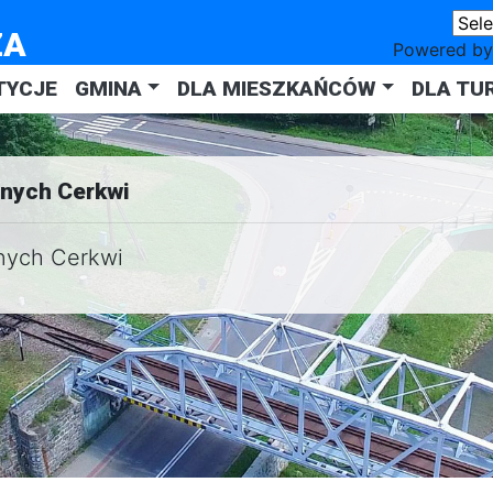
ZA
Powered b
TYCJE
GMINA
DLA MIESZKAŃCÓW
DLA TU
anych Cerkwi
anych Cerkwi