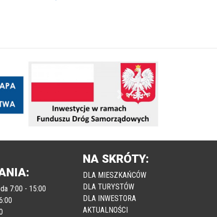
Następny
NA SKRÓTY:
ANIA:
DLA MIESZKAŃCÓW
DLA TURYSTÓW
da 7:00 - 15:00
DLA INWESTORA
6:00
AKTUALNOŚCI
0