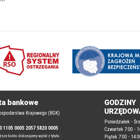
ta bankowe
GODZINY
URZĘDOW
ospodarstwa Krajowego (BGK)
Poniedziałek - Śro
0 1105 0005 2057 5820 0005
Czwartek 7:00 - 1
sze konto dokonujemy wpłat z tytułu:
Piątek 7:00 - 14:0