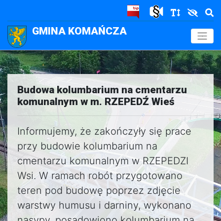
GMINA KOMAŃCZA
.
Budowa kolumbarium na cmentarzu
komunalnym w m. RZEPEDŹ Wieś
Informujemy, że zakończyły się prace
przy budowie kolumbarium na
cmentarzu komunalnym w RZEPEDZI
Wsi. W ramach robót przygotowano
teren pod budowę poprzez zdjęcie
warstwy humusu i darniny, wykonano
nasypy, posadowiono kolumbarium na