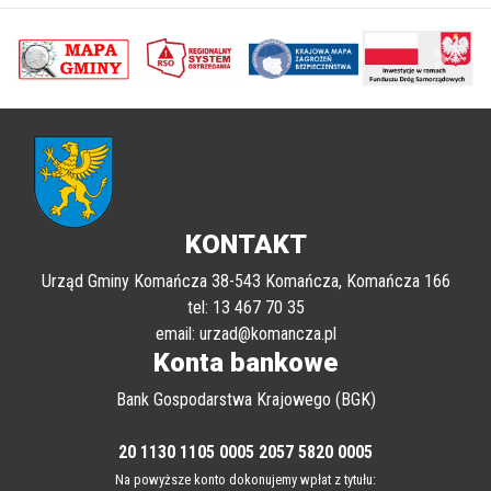
poprzednii
Nastę
KONTAKT
Urząd Gminy Komańcza 38-543 Komańcza, Komańcza 166
tel: 13 467 70 35
email: urzad@komancza.pl
Konta bankowe
Bank Gospodarstwa Krajowego (BGK)
20 1130 1105 0005 2057 5820 0005