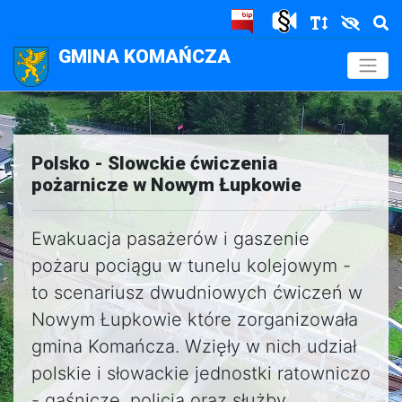
GMINA KOMAŃCZA
.
Polsko - Slowckie ćwiczenia
pożarnicze w Nowym Łupkowie
Ewakuacja pasażerów i gaszenie
pożaru pociągu w tunelu kolejowym -
to scenariusz dwudniowych ćwiczeń w
Nowym Łupkowie które zorganizowała
gmina Komańcza. Wzięły w nich udział
polskie i słowackie jednostki ratowniczo
- gaśnicze, policja oraz służby..