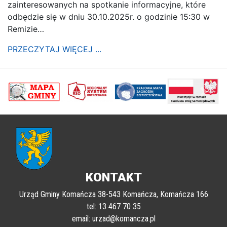
zainteresowanych na spotkanie informacyjne, które
odbędzie się w dniu 30.10.2025r. o godzinie 15:30 w
Remizie…
PRZECZYTAJ WIĘCEJ ...
poprzednii
Nastę
KONTAKT
Urząd Gminy Komańcza 38-543 Komańcza, Komańcza 166
tel: 13 467 70 35
email: urzad@komancza.pl