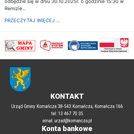
odbędzie się w dniu 30.10.2025r. o godzinie 15:30 w
Remizie…
PRZECZYTAJ WIĘCEJ ...
poprzednii
Nastę
KONTAKT
Urząd Gminy Komańcza 38-543 Komańcza, Komańcza 166
tel: 13 467 70 35
email: urzad@komancza.pl
Konta bankowe