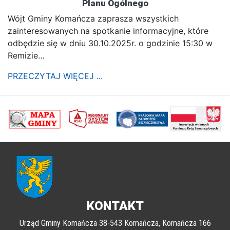
Planu Ogólnego
Wójt Gminy Komańcza zaprasza wszystkich
zainteresowanych na spotkanie informacyjne, które
odbędzie się w dniu 30.10.2025r. o godzinie 15:30 w
Remizie…
PRZECZYTAJ WIĘCEJ ...
poprzednii
Nastę
KONTAKT
Urząd Gminy Komańcza 38-543 Komańcza, Komańcza 166