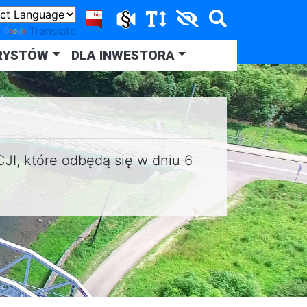
y
Translate
RYSTÓW
DLA INWESTORA
, które odbędą się w dniu 6