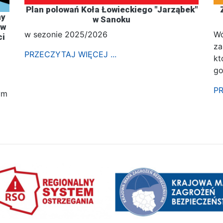
Plan polowań Koła Łowieckiego "Jarząbek"
ny
w Sanoku
 w
w sezonie 2025/2026
Wó
ci
za
PRZECZYTAJ WIĘCEJ ...
kt
go
PR
ym