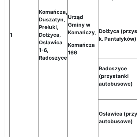
Komańcza,
Urząd
Duszatyn,
Gminy w
Prełuki,
Dołżyca (
przy
Komańczy,
1
Dołżyca,
k. Pantałyków
)
Osławica
Komańcza
1-6,
166
Radoszyce
Radoszyce
(
przystanki
autobusowe
)
Osławica (
przy
autobusowe
)