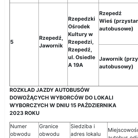
Rzepedź
Rzepedzki
Wieś (przysta
Ośrodek
autobusowe)
Kultury w
Rzepedź,
5
Rzepedzi,
Jawornik
Rzepedź,
ul. Osiedle
Jawornik (prz
A 19A
autobusowy)
ROZKŁAD JAZDY AUTOBUSÓW
DOWOŻĄCYCH WYBORCÓW DO LOKALI
WYBORCZYCH W DNIU 15 PAŹDZIERNIKA
2023 ROKU
Numer
Granice
Siedziba i
Miejscowość
obwodu
obwodu
adres lokalu
autobus od