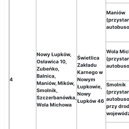
Maniów
(
przysta
autobus
Wola Mi
Nowy Łupków,
Świetlica
(przysta
Osławica 10,
Zakładu
autobus
Zubeńko,
Karnego w
Balnica,
4
Nowym
Maniów, Mików,
Smolnik
Łupkowie,
Smolnik,
(
przysta
Nowy
Szczerbanówka,
autobus
Łupków 46
Wola Michowa
przy dro
wojewódz