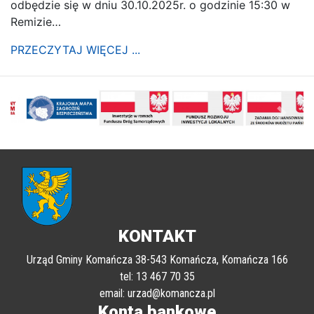
odbędzie się w dniu 30.10.2025r. o godzinie 15:30 w
Remizie…
PRZECZYTAJ WIĘCEJ ...
poprzednii
Nastę
KONTAKT
Urząd Gminy Komańcza 38-543 Komańcza, Komańcza 166
tel: 13 467 70 35
email: urzad@komancza.pl
Konta bankowe