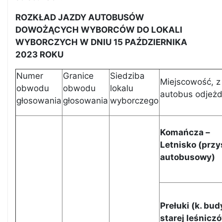
ROZKŁAD JAZDY AUTOBUSÓW
DOWOŻĄCYCH WYBORCÓW DO LOKALI
WYBORCZYCH W DNIU 15 PAŹDZIERNIKA
2023 ROKU
Numer
Granice
Siedziba
Miejscowość, z 
obwodu
obwodu
lokalu
autobus odjeż
głosowania
głosowania
wyborczego
Komańcza –
Letnisko (
przy
autobusowy
)
Prełuki
(
k. bu
starej leśnicz