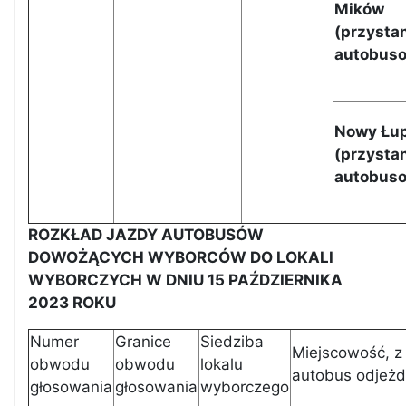
Mików
(
przysta
autobus
Nowy Łu
(przysta
autobus
ROZKŁAD JAZDY AUTOBUSÓW
DOWOŻĄCYCH WYBORCÓW DO LOKALI
WYBORCZYCH W DNIU 15 PAŹDZIERNIKA
2023 ROKU
Numer
Granice
Siedziba
Miejscowość, z 
obwodu
obwodu
lokalu
autobus odjeż
głosowania
głosowania
wyborczego