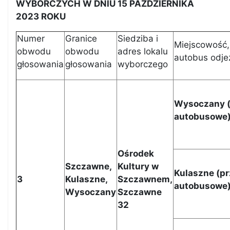
WYBORCZYCH W DNIU 15 PAŹDZIERNIKA
2023 ROKU
Numer
Granice
Siedziba i
Miejscowość, 
obwodu
obwodu
adres lokalu
autobus odje
głosowania
głosowania
wyborczego
Wysoczany (
autobusowe
Ośrodek
Szczawne,
Kultury w
Kulaszne (pr
3
Kulaszne,
Szczawnem,
autobusowe
Wysoczany
Szczawne
32