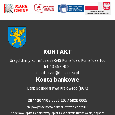
poprzednii
Nastę
KONTAKT
Urząd Gminy Komańcza 38-543 Komańcza, Komańcza 166
tel: 13 467 70 35
email: urzad@komancza.pl
Konta bankowe
Bank Gospodarstwa Krajowego (BGK)
20 1130 1105 0005 2057 5820 0005
Na powyższe konto dokonujemy wpłat z tytułu: