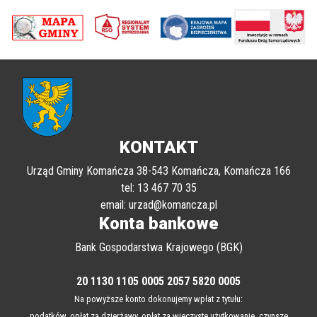
poprzednii
Nastę
KONTAKT
Urząd Gminy Komańcza 38-543 Komańcza, Komańcza 166
tel: 13 467 70 35
email: urzad@komancza.pl
Konta bankowe
Bank Gospodarstwa Krajowego (BGK)
20 1130 1105 0005 2057 5820 0005
Na powyższe konto dokonujemy wpłat z tytułu: