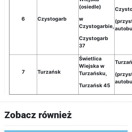
(osiedle)
Czyst
6
Czystogarb
w
(
przys
Czystogarbie,
autob
Czystogarb
37
Świetlica
Turza
Wiejska w
7
Turzańsk
Turzańsku,
(przys
autob
Turzańsk 45
Zobacz również