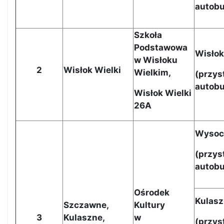
autob
Szkoła
Podstawowa
Wisłok
w Wisłoku
2
Wisłok Wielki
Wielkim,
(
przys
autob
Wisłok Wielki
26A
Wysoc
(przys
autob
Ośrodek
Kulas
Szczawne,
Kultury
3
Kulaszne,
w
(przys