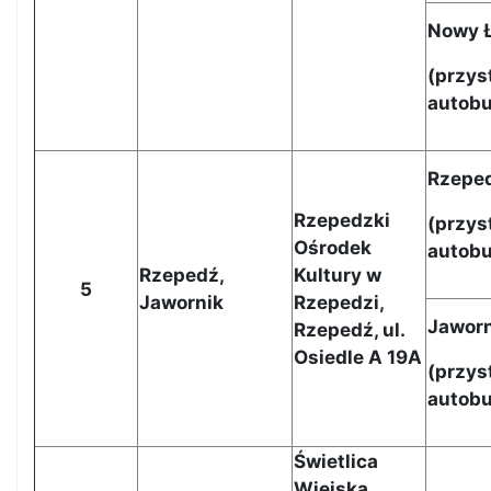
Nowy 
(
przys
autob
Rzepe
Rzepedzki
(przys
Ośrodek
autob
Rzepedź,
Kultury w
5
Jawornik
Rzepedzi,
Jaworn
Rzepedź, ul.
Osiedle A 19A
(przys
autob
Świetlica
Wiejska