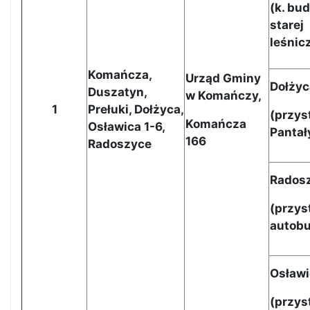
(
k. bu
starej
leśnic
Komańcza,
Urząd Gminy
Dołżyc
Duszatyn,
w Komańczy,
1
Prełuki, Dołżyca,
(
przys
Komańcza
Osławica 1-6,
Panta
166
Radoszyce
Rados
(
przys
autob
Osławi
(
przys