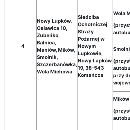
Wola 
Siedziba
Nowy Łupków,
Ochotniczej
(
przys
Osławica 10,
Straży
autob
Zubeńko,
Pożarnej w
Balnica,
4
Nowym
Smoln
Maniów, Mików,
Łupkowie,
Smolnik,
Nowy Łupków
(
przys
Szczerbanówka,
19, 38-543
autob
Wola Michowa
Komańcza
przy d
wojewó
Mików
(
przys
autob