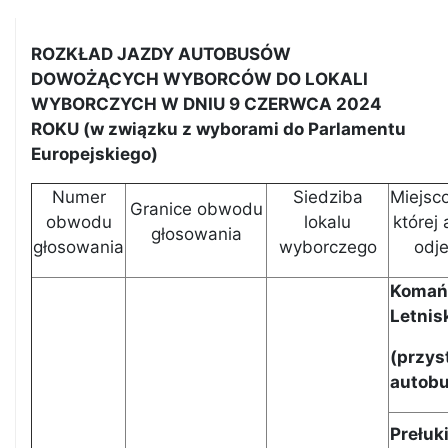
ROZKŁAD JAZDY AUTOBUSÓW
DOWOŻĄCYCH WYBORCÓW DO LOKALI
WYBORCZYCH W DNIU 9 CZERWCA 2024
ROKU (w związku z wyborami do Parlamentu
Europejskiego)
Numer
Siedziba
Miejsc
Granice obwodu
obwodu
lokalu
której
głosowania
głosowania
wyborczego
odj
Komań
Letnis
(
przys
autob
Prełuk