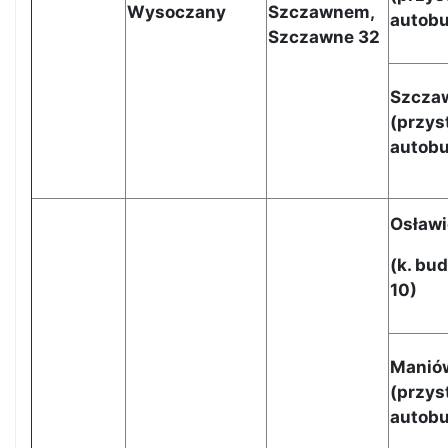
Wysoczany
Szczawnem,
autob
Szczawne 32
Szcza
(przys
autob
Osławi
(
k. bu
10
)
Manió
(
przys
autob