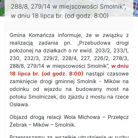
288/8, 279/14 w miejscowości Smolnik”,
w dniu 18 lipca br. (od godz. 8:00)
Gmina Komańcza informuje, że w związku z
realizacją zadania pn. „Przebudowa drogi
położonej na działkach o nr ewid. 203/2, 233/1,
230, 232/3, 229/2, 228/4, 227, 226/2, 278/3,
288/8, 279/14 w miejscowości Smolnik”,
w dniu
18 lipca br. (od godz. 8:00)
nastąpi czasowe
zamknięcie drogi gminnej Smolnik - Mików na
odcinku od wjazdu na budowany most na
potoku Smolniczek, do zjazdu z mostu na rzece
Osława.
Objazd drogą relacji Wola Michowa – Przełęcz
Żebrak – Mików – Smolnik.
Przepraszamy za wszelkie utrudnienia w ruchu