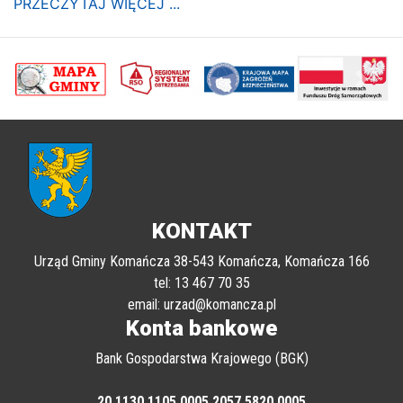
PRZECZYTAJ WIĘCEJ ...
poprzednii
Nastę
KONTAKT
Urząd Gminy Komańcza 38-543 Komańcza, Komańcza 166
tel: 13 467 70 35
email: urzad@komancza.pl
Konta bankowe
Bank Gospodarstwa Krajowego (BGK)
20 1130 1105 0005 2057 5820 0005