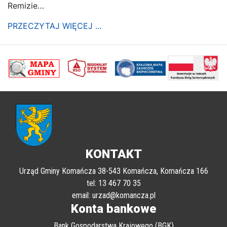
Remizie…
PRZECZYTAJ WIĘCEJ ...
poprzednii
Nastę
KONTAKT
Urząd Gminy Komańcza 38-543 Komańcza, Komańcza 166
tel: 13 467 70 35
email: urzad@komancza.pl
Konta bankowe