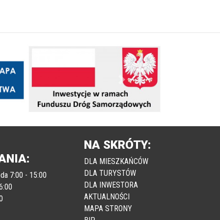
Następny
NA SKRÓTY:
ANIA:
DLA MIESZKAŃCÓW
DLA TURYSTÓW
da 7:00 - 15:00
DLA INWESTORA
6:00
AKTUALNOŚCI
0
MAPA STRONY