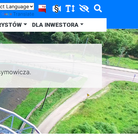
y
Translate
RYSTÓW
DLA INWESTORA
asymowicza.