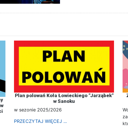
Plan polowań Koła Łowieckiego "Jarząbek"
ny
w Sanoku
 w
w sezonie 2025/2026
Wó
ci
za
PRZECZYTAJ WIĘCEJ ...
kt