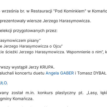
rześnia br. w Restauracji "Pod Kominkiem" w Komańc
aprezentowały wiersze Jerzego Harasymowicza.
elekcji przygotowanych przez:
rasymowiczem pisany”
e Jerzego Harasymowicza o Ojcu”
e ścieżki Jerzego Harasymowicza. Wspomnienie o nim”, 
rwszy wystąpił Jerzy KRUPA.
łuchali koncertu duetu
Angela GABER
i Tomasz DYBAŁ
JŁO
.
wany został m.in. konkurs plastyczny pt. „Lasy, łą
 z gminy Komańcza.