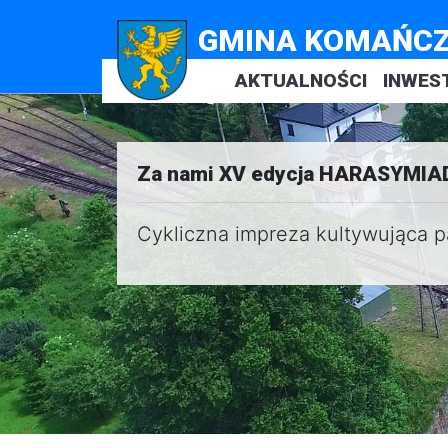
GMINA KOMAŃC
AKTUALNOŚCI
INWES
Za nami XV edycja HARASYMIA
Cykliczna impreza kultywująca p