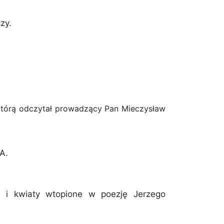
zy.
którą odczytał prowadzący Pan Mieczysław
A.
ki i kwiaty wtopione w poezję Jerzego