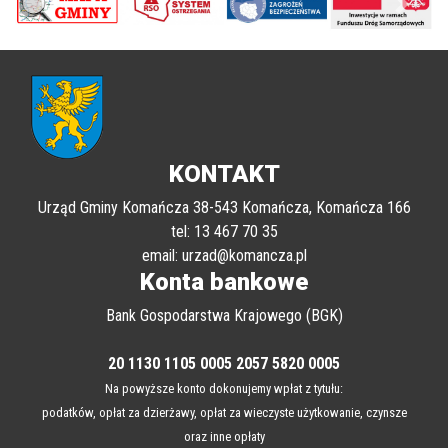
poprzednii
Nastę
KONTAKT
Urząd Gminy Komańcza 38-543 Komańcza, Komańcza 166
tel: 13 467 70 35
email: urzad@komancza.pl
Konta bankowe
Bank Gospodarstwa Krajowego (BGK)
20 1130 1105 0005 2057 5820 0005
Na powyższe konto dokonujemy wpłat z tytułu:
podatków, opłat za dzierżawy, opłat za wieczyste użytkowanie, czynsze