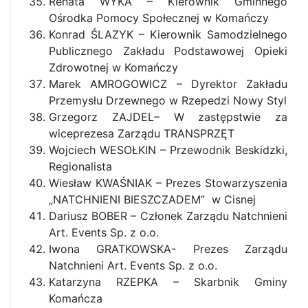
Renata WYKA – Kierownik Gminnego
Ośrodka Pomocy Społecznej w Komańczy
Konrad ŚLAZYK – Kierownik Samodzielnego
Publicznego Zakładu Podstawowej Opieki
Zdrowotnej w Komańczy
Marek AMROGOWICZ – Dyrektor Zakładu
Przemysłu Drzewnego w Rzepedzi Nowy Styl
Grzegorz ZAJDEL– W zastępstwie za
wiceprezesa Zarządu TRANSPRZĘT
Wojciech WESOŁKIN – Przewodnik Beskidzki,
Regionalista
Wiesław KWAŚNIAK – Prezes Stowarzyszenia
„NATCHNIENI BIESZCZADEM” w Cisnej
Dariusz BOBER – Członek Zarządu Natchnieni
Art. Events Sp. z o.o.
Iwona GRATKOWSKA- Prezes Zarządu
Natchnieni Art. Events Sp. z o.o.
Katarzyna RZEPKA – Skarbnik Gminy
Komańcza