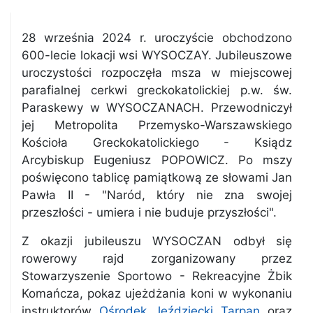
28 września 2024 r. uroczyście obchodzono
600-lecie lokacji wsi WYSOCZAY. Jubileuszowe
uroczystości rozpoczęła msza w miejscowej
parafialnej cerkwi greckokatolickiej p.w. św.
Paraskewy w WYSOCZANACH. Przewodniczył
jej Metropolita Przemysko-Warszawskiego
Kościoła Greckokatolickiego - Ksiądz
Arcybiskup Eugeniusz POPOWICZ. Po mszy
poświęcono tablicę pamiątkową ze słowami Jan
Pawła II - "Naród, który nie zna swojej
przeszłości - umiera i nie buduje przyszłości".
Z okazji jubileuszu WYSOCZAN odbył się
rowerowy rajd zorganizowany przez
Stowarzyszenie Sportowo - Rekreacyjne Żbik
Komańcza, pokaz ujeżdżania koni w wykonaniu
instruktorów
Ośrodek Jeździecki Tarpan
oraz