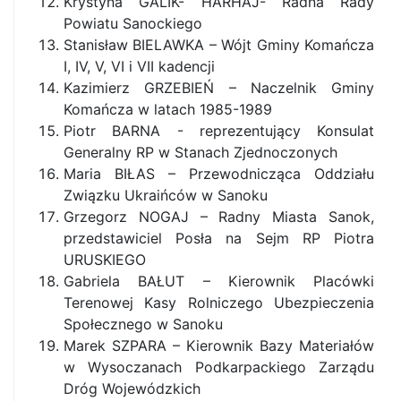
Krystyna GALIK- HARHAJ- Radna Rady
Powiatu Sanockiego
Stanisław BIELAWKA – Wójt Gminy Komańcza
I, IV, V, VI i VII kadencji
Kazimierz GRZEBIEŃ – Naczelnik Gminy
Komańcza w latach 1985-1989
Piotr BARNA - reprezentujący Konsulat
Generalny RP w Stanach Zjednoczonych
Maria BIŁAS – Przewodnicząca Oddziału
Związku Ukraińców w Sanoku
Grzegorz NOGAJ – Radny Miasta Sanok,
przedstawiciel Posła na Sejm RP Piotra
URUSKIEGO
Gabriela BAŁUT – Kierownik Placówki
Terenowej Kasy Rolniczego Ubezpieczenia
Społecznego w Sanoku
Marek SZPARA – Kierownik Bazy Materiałów
w Wysoczanach Podkarpackiego Zarządu
Dróg Wojewódzkich