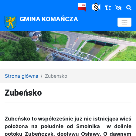
GMINA KOMAŃCZA
.
Strona główna
Zubeńsko
Zubeńsko
Zubeńsko to współcześnie już nie istniejąca wieś
położona na południe od Smolnika
w dolinie
potoku Zubeńczyk, dopływu Osławy. O dawnym