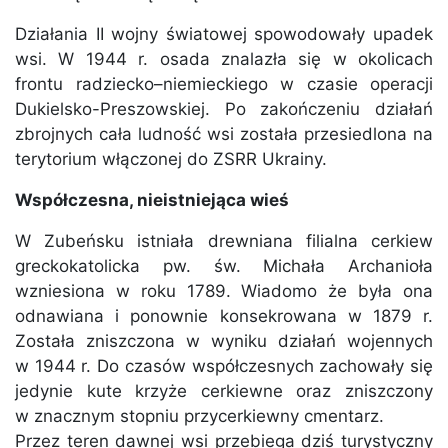
Działania II wojny światowej spowodowały upadek
wsi. W 1944 r. osada znalazła się w okolicach
frontu radziecko–niemieckiego w czasie operacji
Dukielsko-Preszowskiej. Po zakończeniu działań
zbrojnych cała ludność wsi została przesiedlona na
terytorium włączonej do ZSRR Ukrainy.
Współczesna, nieistniejąca wieś
W Zubeńsku istniała drewniana filialna cerkiew
greckokatolicka pw. św. Michała Archanioła
wzniesiona w roku 1789. Wiadomo że była ona
odnawiana i ponownie konsekrowana w 1879 r.
Została zniszczona w wyniku działań wojennych
w 1944 r. Do czasów współczesnych zachowały się
jedynie kute krzyże cerkiewne oraz zniszczony
w znacznym stopniu przycerkiewny cmentarz.
Przez teren dawnej wsi przebiega dziś turystyczny