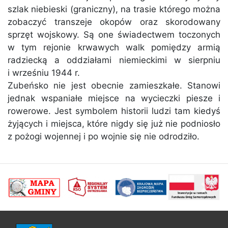
szlak niebieski (graniczny), na trasie którego można
zobaczyć transzeje okopów oraz skorodowany
sprzęt wojskowy. Są one świadectwem toczonych
w tym rejonie krwawych walk pomiędzy armią
radziecką a oddziałami niemieckimi w sierpniu
i wrześniu 1944 r.
Zubeńsko nie jest obecnie zamieszkałe. Stanowi
jednak wspaniałe miejsce na wycieczki piesze i
rowerowe. Jest symbolem historii ludzi tam kiedyś
żyjących i miejsca, które nigdy się już nie podniosło
z pożogi wojennej i po wojnie się nie odrodziło.
poprzednii
Nastę