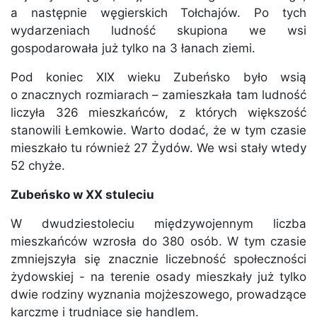
a następnie węgierskich Tołchajów. Po tych
wydarzeniach ludność skupiona we wsi
gospodarowała już tylko na 3 łanach ziemi.
Pod koniec XIX wieku Zubeńsko było wsią
o znacznych rozmiarach – zamieszkała tam ludność
liczyła 326 mieszkańców, z których większość
stanowili Łemkowie. Warto dodać, że w tym czasie
mieszkało tu również 27 Żydów. We wsi stały wtedy
52 chyże.
Zubeńsko w XX stuleciu
W dwudziestoleciu międzywojennym liczba
mieszkańców wzrosła do 380 osób. W tym czasie
zmniejszyła się znacznie liczebność społeczności
żydowskiej - na terenie osady mieszkały już tylko
dwie rodziny wyznania mojżeszowego, prowadzące
karczmę i trudniące się handlem.