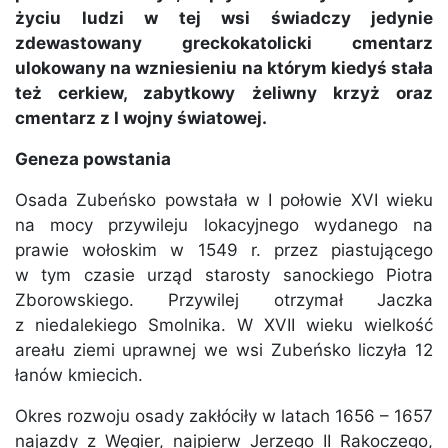
życiu ludzi w tej wsi świadczy jedynie
zdewastowany greckokatolicki cmentarz
ulokowany na wzniesieniu na którym kiedyś stała
też cerkiew, zabytkowy żeliwny krzyż oraz
cmentarz z I wojny światowej.
Geneza powstania
Osada Zubeńsko powstała w I połowie XVI wieku
na mocy przywileju lokacyjnego wydanego na
prawie wołoskim w 1549 r. przez piastującego
w tym czasie urząd starosty sanockiego Piotra
Zborowskiego. Przywilej otrzymał Jaczka
z niedalekiego Smolnika. W XVII wieku wielkość
areału ziemi uprawnej we wsi Zubeńsko liczyła 12
łanów kmiecich.
Okres rozwoju osady zakłóciły w latach 1656 – 1657
najazdy z Węgier, najpierw Jerzego II Rakoczego,