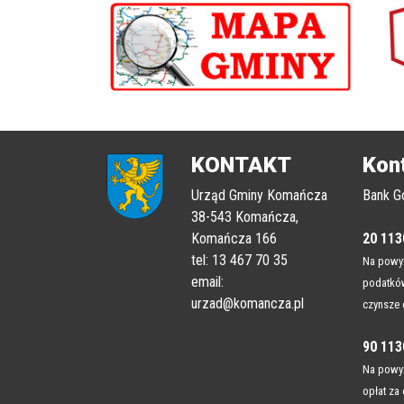
poprzednii
KONTAKT
Kon
Urząd Gminy Komańcza
Bank G
38-543 Komańcza,
Komańcza 166
20 113
tel: 13 467 70 35
Na powyż
email:
podatków
urzad@komancza.pl
czynsze 
90 113
Na powyż
opłat za