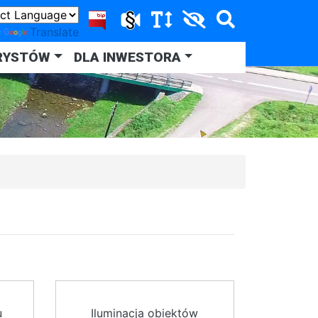
y
Translate
RYSTÓW
DLA INWESTORA
u
Iluminacja obiektów