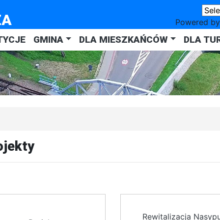
ZA
Powered b
TYCJE
GMINA
DLA MIESZKAŃCÓW
DLA TU
ojekty
Rewitalizacja Nasyp