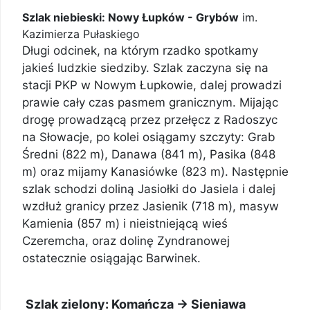
Szlak niebieski: Nowy Łupków - Grybów
im.
Kazimierza Pułaskiego
Długi odcinek, na którym rzadko spotkamy
jakieś ludzkie siedziby. Szlak zaczyna się na
stacji PKP w Nowym Łupkowie, dalej prowadzi
prawie cały czas pasmem granicznym. Mijając
drogę prowadzącą przez przełęcz z Radoszyc
na Słowacje, po kolei osiągamy szczyty: Grab
Średni (822 m), Danawa (841 m), Pasika (848
m) oraz mijamy Kanasiówke (823 m). Następnie
szlak schodzi doliną Jasiołki do Jasiela i dalej
wzdłuż granicy przez Jasienik (718 m), masyw
Kamienia (857 m) i nieistniejącą wieś
Czeremcha, oraz dolinę Zyndranowej
ostatecznie osiągając Barwinek.
Szlak zielony: Komańcza -> Sieniawa