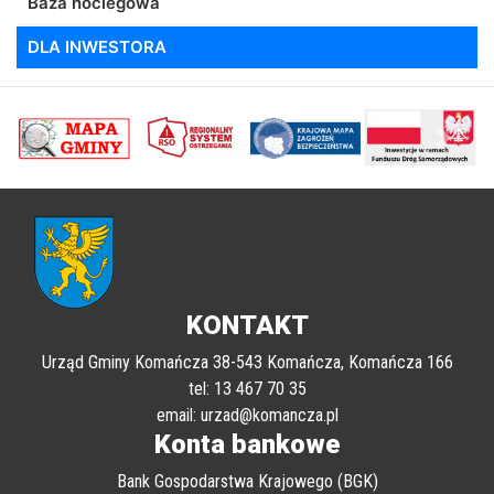
Baza noclegowa
DLA INWESTORA
poprzednii
Nastę
KONTAKT
Urząd Gminy Komańcza 38-543 Komańcza, Komańcza 166
tel: 13 467 70 35
email: urzad@komancza.pl
Konta bankowe
Bank Gospodarstwa Krajowego (BGK)