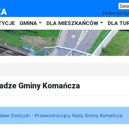
ZA
Powered b
TYCJE
GMINA
DLA MIESZKAŃCÓW
DLA TU
adze Gminy Komańcza
sław Dołżycki - Przewodniczący Rady Gminy Komańcza