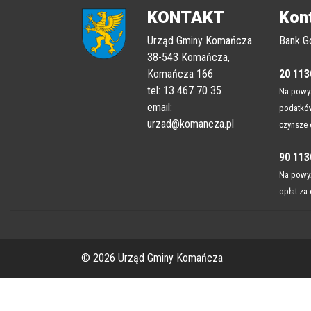
KONTAKT
Kon
Urząd Gminy Komańcza
Bank G
38-543 Komańcza,
Komańcza 166
20 113
tel: 13 467 70 35
Na powyż
email:
podatków
urzad@komancza.pl
czynsze 
90 113
Na powyż
opłat za
© 2026 Urząd Gminy Komańcza