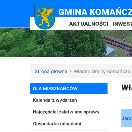
GMINA KOMAŃC
AKTUALNOŚCI
INWES
Strona główna
Władze Gminy Komańcza
Wł
DLA MIESZKAŃCÓW
Kalendarz wydarzeń
Najczęściej zalatwiane sprawy
Jaro
Gospodarka odpadami