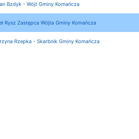
n Bzdyk - Wójt Gminy Komańcza
ł Rysz Zastępca Wójta Gminy Komańcza
rzyna Rzepka - Skarbnik Gminy Komańcza