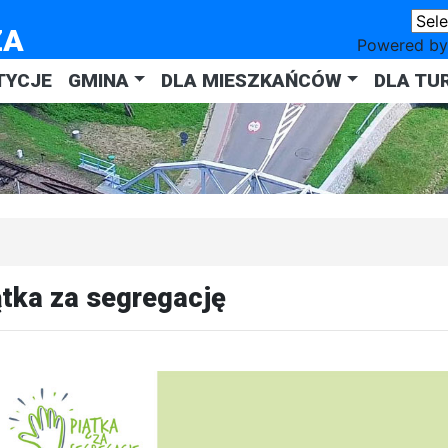
ZA
Powered b
TYCJE
GMINA
DLA MIESZKAŃCÓW
DLA TU
ątka za segregację