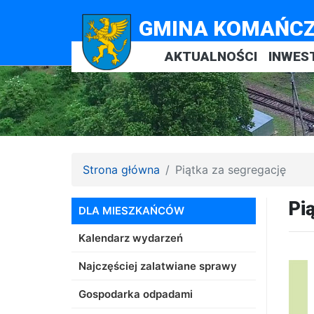
GMINA KOMAŃC
AKTUALNOŚCI
INWES
Strona główna
Piątka za segregację
Pi
DLA MIESZKAŃCÓW
Kalendarz wydarzeń
Najczęściej zalatwiane sprawy
Gospodarka odpadami