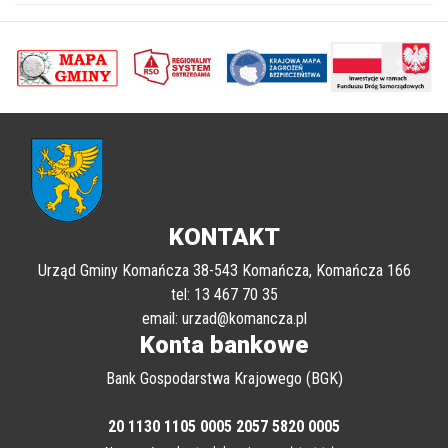
poprzednii
Nastę
KONTAKT
Urząd Gminy Komańcza 38-543 Komańcza, Komańcza 166
tel: 13 467 70 35
email: urzad@komancza.pl
Konta bankowe
Bank Gospodarstwa Krajowego (BGK)
20 1130 1105 0005 2057 5820 0005