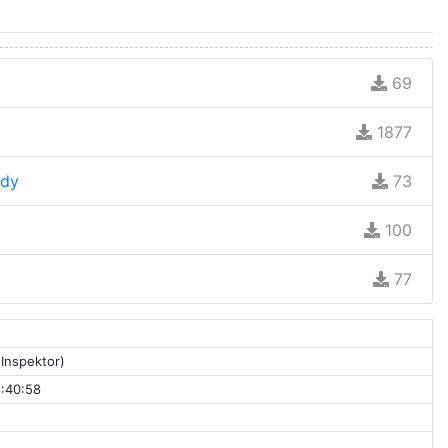
69
1877
ady
73
100
77
(Inspektor)
:40:58