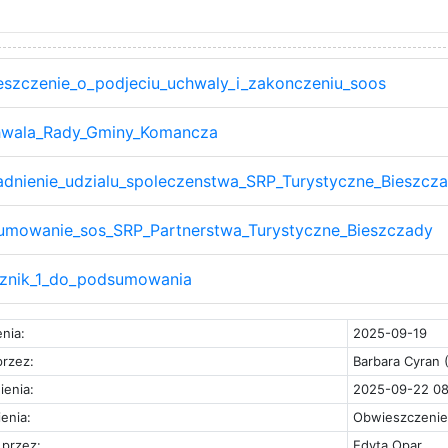
szczenie_o_podjeciu_uchwaly_i_zakonczeniu_soos
wala_Rady_Gminy_Komancza
dnienie_udzialu_spoleczenstwa_SRP_Turystyczne_Bieszcz
mowanie_sos_SRP_Partnerstwa_Turystyczne_Bieszczady
znik_1_do_podsumowania
nia:
2025-09-19
rzez:
Barbara Cyran 
ienia:
2025-09-22 08
enia:
Obwieszczenie
przez:
Edyta Opar