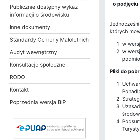
o podjęciu
Publicznie dostępny wykaz
informacji o środowisku
Jednocześni
Inne dokumenty
których mow
Standardy Ochrony Małoletnich
w wers
w wersj
Audyt wewnętrzny
podmiot
Konsultacje społeczne
Pliki do pob
RODO
Uchwała
Kontakt
Ponadl
Strateg
Poprzednia wersja BIP
Uzasadn
środowi
Podsum
Turyst