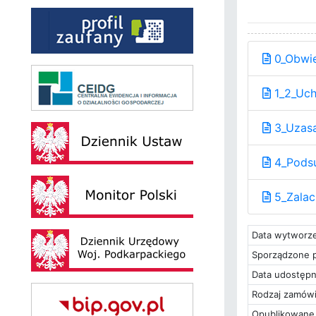
0_Obwie
1_2_Uch
3_Uzasa
4_Podsu
5_Zalac
Data wytworze
Sporządzone p
Data udostępn
Rodzaj zamówi
Opublikowane 