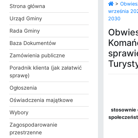
>
Obwies
Strona główna
września 202
Urząd Gminy
2030
Obwies
Rada Gminy
Komańc
Baza Dokumentów
sprawi
Zamówienia publiczne
Turyst
Poradnik klienta (jak załatwić
sprawę)
Ogłoszenia
Oświadczenia majątkowe
stosownie d
Wybory
społeczeńst
Zagospodarowanie
przestrzenne