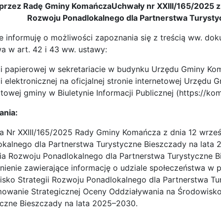
 przez Radę Gminy KomańczaUchwały nr XXIII/165/2025 z d
Rozwoju Ponadlokalnego dla Partnerstwa Turysty
e informuję o możliwości zapoznania się z treścią ww. d
a w art. 42 i 43 ww. ustawy:
ji papierowej w sekretariacie w budynku Urzędu Gminy Ko
i elektronicznej na oficjalnej stronie internetowej Urzędu
owej gminy w Biuletynie Informacji Publicznej (https://ko
rania:
 Nr XXIII/165/2025 Rady Gminy Komańcza z dnia 12 wrześn
okalnego dla Partnerstwa Turystyczne Bieszczady na lata
ia Rozwoju Ponadlokalnego dla Partnerstwa Turystyczne B
ienie zawierające informację o udziale społeczeństwa w 
sko Strategii Rozwoju Ponadlokalnego dla Partnerstwa Tu
owanie Strategicznej Oceny Oddziaływania na Środowisko 
yczne Bieszczady na lata 2025–2030.