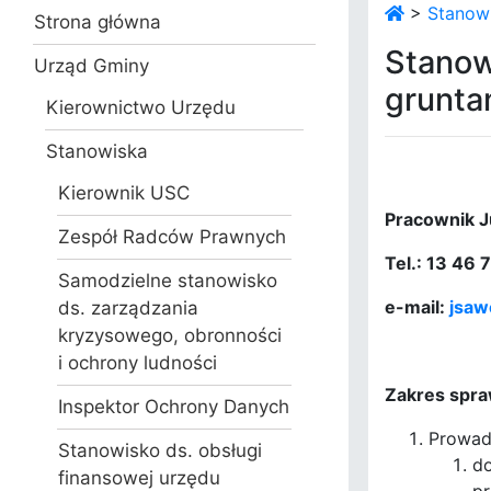
>
Stanowi
Strona główna
Stanow
Urząd Gminy
grunta
Kierownictwo Urzędu
Stanowiska
Kierownik USC
Pracownik 
Zespół Radców Prawnych
Tel.: 13 46
Samodzielne stanowisko
e-mail:
jsaw
ds. zarządzania
kryzysowego, obronności
i ochrony ludności
Zakres spra
Inspektor Ochrony Danych
Prowad
Stanowisko ds. obsługi
do
finansowej urzędu