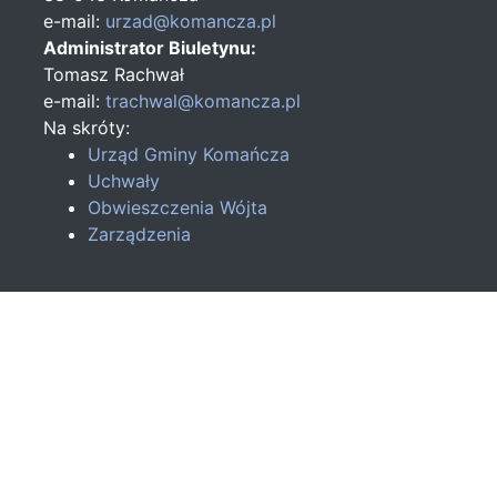
e-mail:
urzad@komancza.pl
Administrator Biuletynu:
Tomasz Rachwał
e-mail:
trachwal@komancza.pl
Na skróty:
Urząd Gminy Komańcza
Uchwały
Obwieszczenia Wójta
Zarządzenia