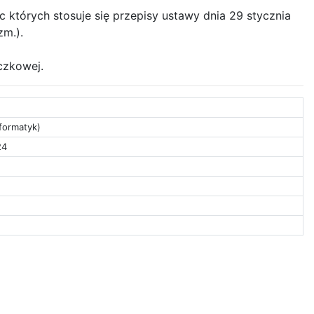
tórych stosuje się przepisy ustawy dnia 29 stycznia
zm.).
czkowej.
formatyk)
24