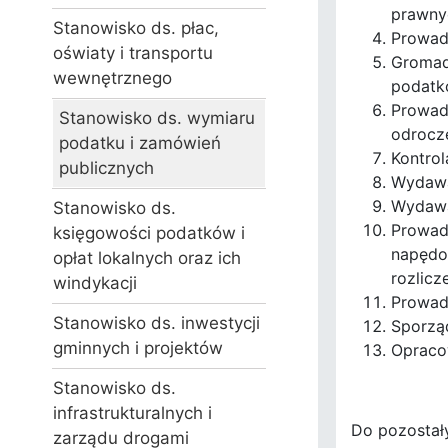
prawny
Stanowisko ds. płac,
Prowad
oświaty i transportu
Gromad
wewnętrznego
podatk
Prowadz
Stanowisko ds. wymiaru
odrocze
podatku i zamówień
Kontro
publicznych
Wydawa
Wydawa
Stanowisko ds.
Prowad
księgowości podatków i
napędo
opłat lokalnych oraz ich
rozlicz
windykacji
Prowad
Stanowisko ds. inwestycji
Sporząd
gminnych i projektów
Opraco
Stanowisko ds.
infrastrukturalnych i
Do pozostał
zarządu drogami