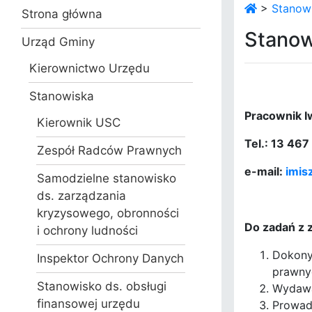
>
Stanowi
Strona główna
Stanow
Urząd Gminy
Kierownictwo Urzędu
Stanowiska
Pracownik I
Kierownik USC
Tel.: 13 46
Zespół Radców Prawnych
e-mail:
imis
Samodzielne stanowisko
ds. zarządzania
kryzysowego, obronności
Do zadań z 
i ochrony ludności
Dokonyw
Inspektor Ochrony Danych
prawny
Stanowisko ds. obsługi
Wydawa
finansowej urzędu
Prowad