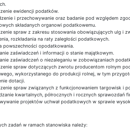
ch.
zenie ewidencji podatków.
zenie i przechowywanie oraz badanie pod względem zgodn
owych składanych organowi podatkowemu.
enie spraw z zakresu stosowania obowiązujących ulg i zwo
nia, rozkładania na raty zaległości podatkowych.
la powszechności opodatkowania.
nie zaświadczeń i informacji o stanie majątkowym.
nie zaświadczeń o niezaleganiu w zobowiązaniach podat
zenie spraw dotyczących zwrotu producentom rolnym pod
wego, wykorzystanego do produkcji rolnej, w tym przygot
enie dotacji.
zenie spraw związanych z funkcjonowaniem targowisk i po
zanie kwartalnych, półrocznych i rocznych sprawozdań fi
wywanie projektów uchwał podatkowych w sprawie wysokoś
ych zadań w ramach stanowiska należy: