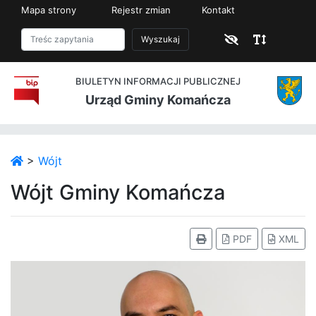
Mapa strony
Rejestr zmian
Kontakt
Wyszukaj
BIULETYN INFORMACJI PUBLICZNEJ
Urząd Gminy Komańcza
>
Wójt
Wójt Gminy Komańcza
PDF
XML