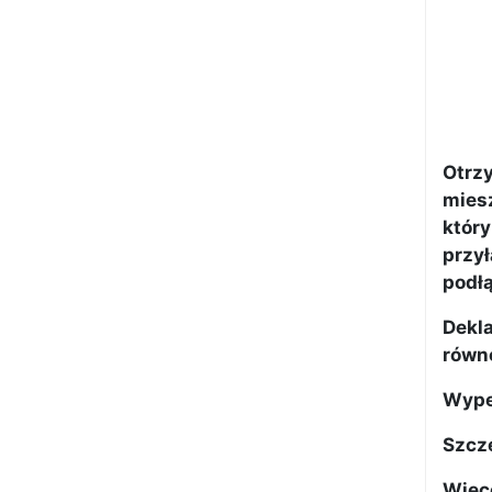
Otrz
mies
który
przy
podłą
Dekl
równ
Wypeł
Szcze
Więce