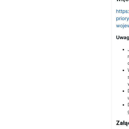
https
prior
woje
Uwa
Załą