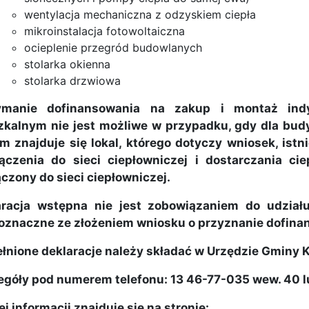
wentylacja mechaniczna z odzyskiem ciepła
mikroinstalacja fotowoltaiczna
ocieplenie przegród budowlanych
stolarka okienna
stolarka drzwiowa
ymanie dofinansowania na zakup i montaż indy
zkalnym nie jest możliwe w przypadku, gdy dla bud
m znajduje się lokal, którego dotyczy wniosek, ist
łączenia do sieci ciepłowniczej i dostarczania cie
czony do sieci ciepłowniczej.
aracja wstępna nie jest zobowiązaniem do udziału
oznaczne ze złożeniem wniosku o przyznanie dofina
nione deklaracje należy składać w Urzędzie Gminy K
góły pod numerem telefonu: 13 46-77-035 wew. 40 lu
j informacji znajduje się na stronie: