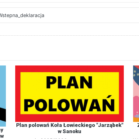
Wstepna_deklaracja
Plan polowań Koła Łowieckiego "Jarząbek"
ny
w Sanoku
 w