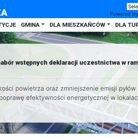
ZA
Powered b
TYCJE
GMINA
DLA MIESZKAŃCÓW
DLA TU
abór wstępnych deklaracji uczestnictwa w ra
ości powietrza oraz zmniejszenie emisji pyłów
 poprawę efektywności energetycznej w lokalac