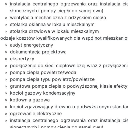
instalacja centralnego ogrzewania oraz instalacja 
słonecznych i pompy ciepła do samej cwu)
wentylacja mechaniczna z odzyskiem ciepła
stolarka okienna w lokalu mieszkalnym
stolarka drzwiowa w lokalu mieszkalnym
rodzaje kosztów kwalifikowanych dla wspólnot mieszkani
audyt energetyczny
dokumentacja projektowa
ekspertyzy
podłączenie do sieci ciepłowniczej wraz z przyłączen
pompa ciepła powietrze/woda
pompa ciepła typu powietrz/powietrze
gruntowa pompa ciepła o podwyższonej klasie efekty
kocioł gazowy kondensacyjny
kotłownia gazowa
kocioł zgazowujący drewno o podwyższonym standar
ogrzewanie elektryczne
instalacja centralnego ogrzewania oraz instalacja 
słonecznych i pompy ciepła do samej cwu)