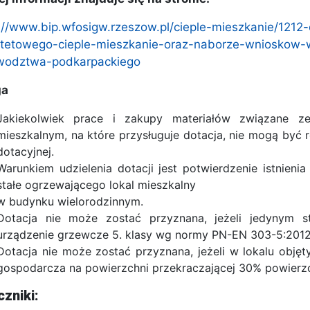
://www.bip.wfosigw.rzeszow.pl/cieple-mieszkanie/1212
ytetowego-cieple-mieszkanie-oraz-naborze-wnioskow
wodztwa-podkarpackiego
ga
Jakiekolwiek prace i zakupy materiałów związane z
mieszkalnym, na które przysługuje dotacja, nie mogą by
dotacyjnej.
Warunkiem udzielenia dotacji jest potwierdzenie istnie
stałe ogrzewającego lokal mieszkalny
w budynku wielorodzinnym.
Dotacja nie może zostać przyznana, jeżeli jedynym st
urządzenie grzewcze 5. klasy wg normy PN-EN 303-5:2012 
Dotacja nie może zostać przyznana, jeżeli w lokalu obję
gospodarcza na powierzchni przekraczającej 30% powierzc
czniki: