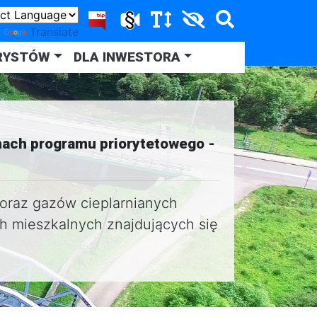
y
Translate
RYSTÓW
DLA INWESTORA
mach programu priorytetowego -
 oraz gazów cieplarnianych
h mieszkalnych znajdujących się