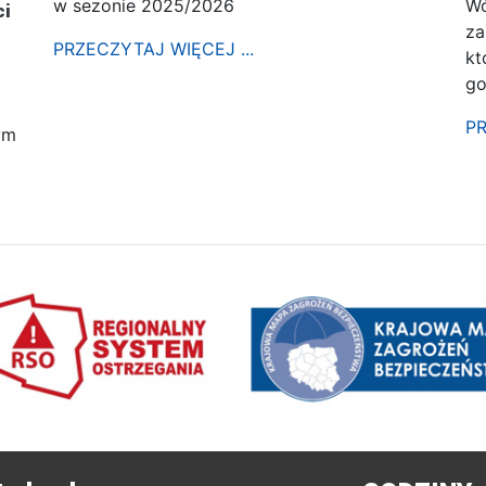
w sezonie 2025/2026
Wó
ci
za
PRZECZYTAJ WIĘCEJ ...
kt
go
PR
ym