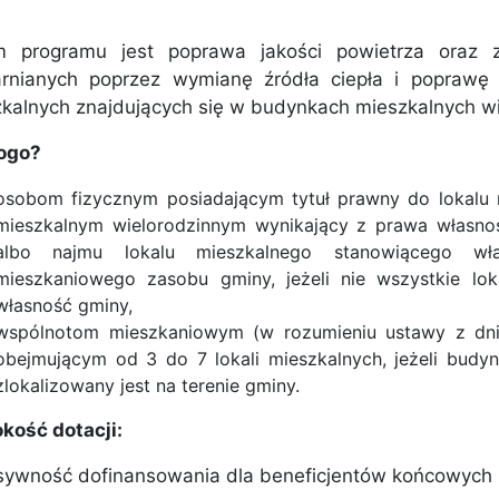
m programu jest poprawa jakości powietrza oraz z
arnianych poprzez wymianę źródła ciepła i poprawę 
kalnych znajdujących się w budynkach mieszkalnych wi
kogo?
osobom fizycznym posiadającym tytuł prawny do lokalu 
mieszkalnym wielorodzinnym wynikający z prawa własno
albo najmu lokalu mieszkalnego stanowiącego w
mieszkaniowego zasobu gminy, jeżeli nie wszystkie lo
własność gminy,
wspólnotom mieszkaniowym (w rozumieniu ustawy z dnia
obejmującym od 3 do 7 lokali mieszkalnych, jeżeli budy
zlokalizowany jest na terenie gminy.
kość dotacji:
sywność dofinansowania dla beneficjentów końcowych u