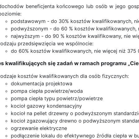
dochodów beneficjenta końcowego lub osób w jego gosp
poziomie:
podstawowym - do 30% kosztów kwalifikowanych, nie 
podwyższonym - do 60 % kosztów kwalifikowanych, ni
najwyższym - do 90 % kosztów kwalifikowany, nie więc
rodzaju przedsięwzięcia we wspólnocie:
do 60% kosztów kwalifikowanych, nie więcej niż 375 
s kwalifikujących się zadań w ramach programu „Cie
rodzaje kosztów kwalifikowanych dla osób fizycznych:
dokumentacja projektowa
pompa ciepła powietrze/woda
pompa ciepła typu powietrz/powietrze
kocioł gazowy kondensacyjny
kocioł na pellet drzewny o podwyższonym standardzi
kocioł zgazowujący drewno o podwyższonym standar
ogrzewanie elektryczne
podłączenie lokalu do efektywnego źródła ciepła w 