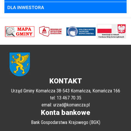
DLA INWESTORA
poprzednii
Nastę
KONTAKT
Urząd Gminy Komańcza 38-543 Komańcza, Komańcza 166
tel: 13 467 70 35
email: urzad@komancza.pl
Konta bankowe
Bank Gospodarstwa Krajowego (BGK)