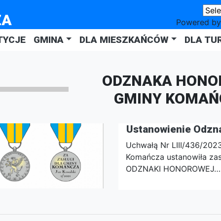
ZA
Powered b
TYCJE
GMINA
DLA MIESZKAŃCÓW
DLA TU
ODZNAKA HONO
GMINY KOMAŃ
Ustanowienie Odzn
Uchwałą Nr LIII/436/202
Komańcza ustanowiła zas
ODZNAKI HONOROWEJ…