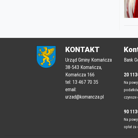
KONTAKT
Kon
Urząd Gminy Komańcza
Bank G
38-543 Komańcza,
Komańcza 166
20 113
tel: 13 467 70 35
Na powyż
email:
podatków
urzad@komancza.pl
czynsze 
90 113
Na powyż
opłat za