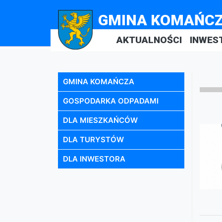
GMINA KOMAŃC
AKTUALNOŚCI
INWES
GMINA KOMAŃCZA
GOSPODARKA ODPADAMI
DLA MIESZKAŃCÓW
DLA TURYSTÓW
DLA INWESTORA